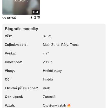
50 Žetonů
8:11
279
go privat
Biografie modelky
Věk:
37 let
Zajímám se o:
Muž, Žena, Páry, Trans
Výška:
4'7"
Hmotnost:
298 lb
Vlasy:
Hnědé vlasy
Oči:
Hnědá
Etnická příslušnost:
Arab
Ochlupení:
Zarostlá
Vztah:
Otevřený
vztah