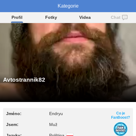
Avtostrannik82
Kategorie
Profil
Fotky
Videa
Chat
Avtostrannik82
Jméno:
Endryu
Co je
FanBoost?
Jsem:
Muž
Jazyky:
Polština