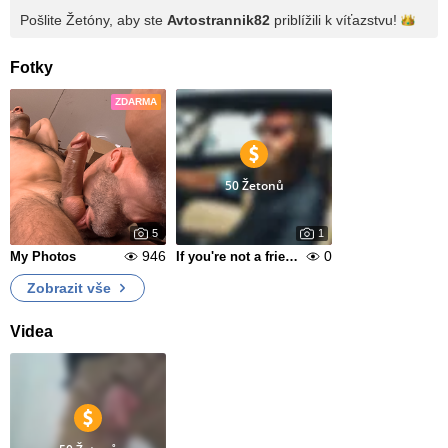
Pošlite Žetóny, aby ste
Avtostrannik82
priblížili k
víťazstvu!
Fotky
ZDARMA
50 Žetonů
5
1
946
0
My Photos
If you're not a friend, you shouldn't watch them.
Zobrazit vše
Videa