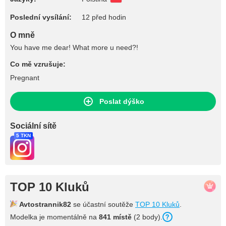
Poslední vysílání:
12 před hodin
O mně
You have me dear! What more u need?!
Co mě vzrušuje:
Pregnant
Poslat dýško
Sociální sítě
5 TKN
TOP 10 Kluků
Avtostrannik82
se účastní soutěže
TOP 10 Kluků
.
Modelka je momentálně na
841 místě
(2 body).