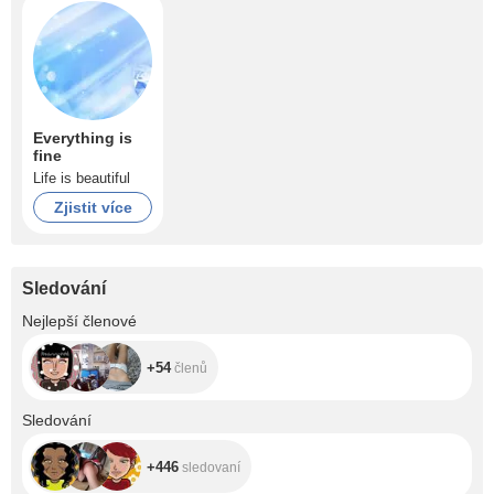
Everything is
fine
Life is beautiful
Zjistit více
Sledování
+54
Nejlepší členové
+54
členů
+446
Sledování
+446
sledovaní